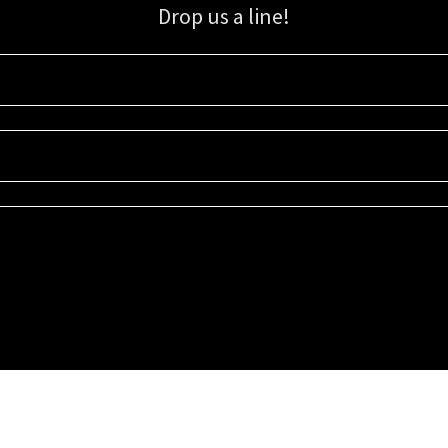
Drop us a line!
Sign up for our email list for updates, promotions, and more.